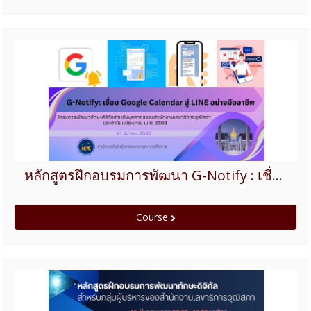
หลักสูตรฝึกอบรมการพัฒนา G-Notify : เชื่อม Google Calendar สู่ LINE อย่างมืออาชีพ ปีงบประมาณ 2568
Course