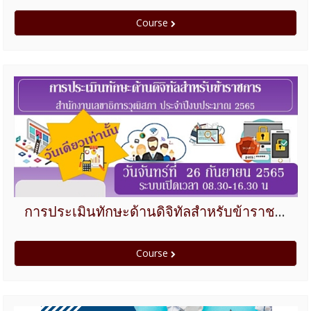
Course
การประเมินทักษะด้านดิจิทัลสำหรับข้าราชการสำนักงานเลขาธิการวุฒิสภา ประจำปีงบประมาณ ๒๕๖๕
Course