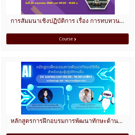
การสัมมนาเชิงปฏิบัติการ เรื่อง การทบทวนแผนพัฒนารัฐสภาดิจิทัล (Digital Parliament) พ.ศ. 2566-2570
Course
หลักสูตรการฝึกอบรมการพัฒนาทักษะด้านดิจิทัลสำหรับกลุ่มผู้ปฏิบัติงานอื่น ปีงบประมาณ 2568